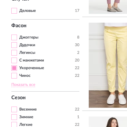
Деловые
17
Фасон
Джоггеры
8
Дудочки
30
Легинсы
2
С манжетами
20
Укороченные
22
Чинос
22
Показать все
Сезон
Весенние
22
Зимние
1
Легкие
22