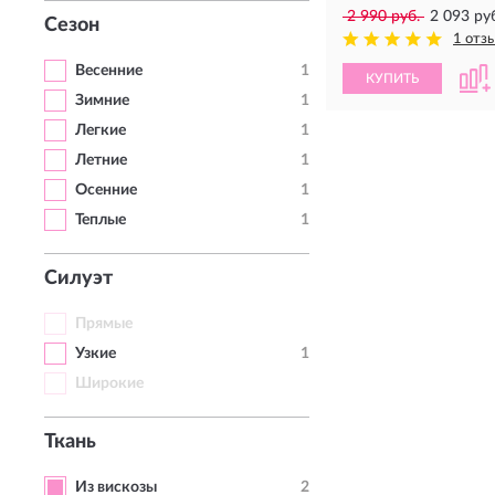
2 990 руб.
2 093 ру
Сезон
1 отз
Весенние
1
КУПИТЬ
Зимние
1
Легкие
1
Летние
1
Осенние
1
Теплые
1
Силуэт
Прямые
Узкие
1
Широкие
Ткань
Из вискозы
2