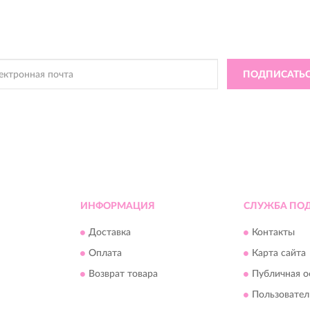
ПОДПИСКА
DIVAROO
чать информацию о эксклюзивных предложениях,
поступлениях, со
ПОДПИСАТЬ
ь, Вы соглашаетесь с
Политикой Конфиденциальности
и
Условиями пользова
ИНФОРМАЦИЯ
СЛУЖБА ПО
Доставка
Контакты
Оплата
Карта сайта
Возврат товара
Публичная о
Пользовател