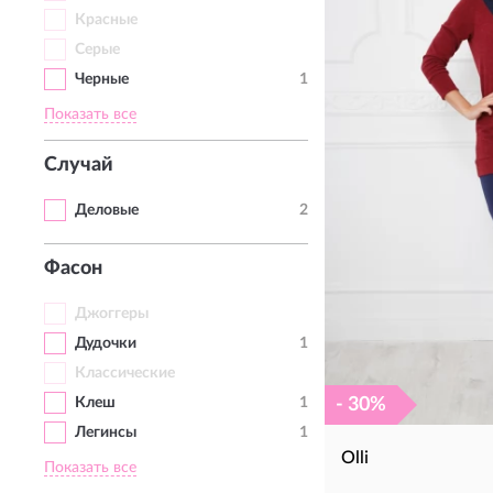
Красные
Серые
Черные
1
Показать все
Случай
Деловые
2
Фасон
Джоггеры
Дудочки
1
Классические
Клеш
1
- 30%
Легинсы
1
Olli
Показать все