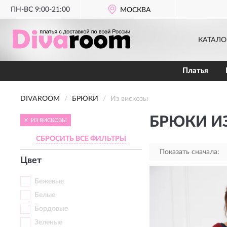
ПН-ВС 9:00-21:00
МОСКВА
КАТАЛО
Платья
DIVAROOM
БРЮКИ
Из вискозы
БРЮКИ И
X
ИЗ ВИСКОЗЫ
СБРОСИТЬ ВСЕ ФИЛЬТРЫ
Показать сначала:
Цвет
Бежевые
Белые
Бордовые
Зеленые