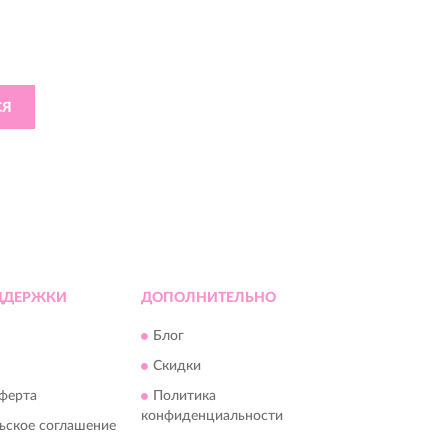
M
бытиях и многом другом
СЯ
ния
Divaroom
ДДЕРЖКИ
ДОПОЛНИТЕЛЬНО
Блог
Скидки
ферта
Политика
конфиденциальности
ьское соглашение