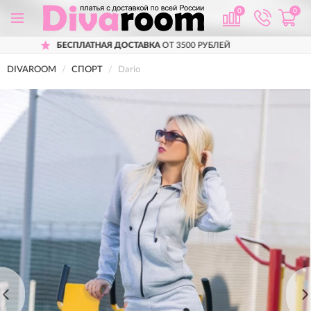
0
0
ОСТАВКА
ОТ 3500 РУБЛЕЙ
ПРИМЕРКА
ПЕ
DIVAROOM
СПОРТ
Dario