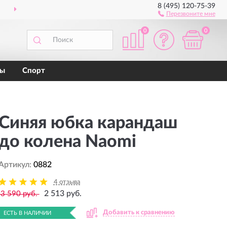
8 (495) 120-75-39
ПОКУПКОЙ
ВОЗ
Перезвоните мне
0
0
ны
Спорт
Синяя юбка карандаш
до колена Naomi
Артикул:
0882
4 отзыва
2 513 руб.
3 590 руб.
Добавить к сравнению
ЕСТЬ В НАЛИЧИИ