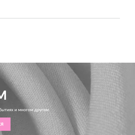
M
бытиях и многом другом
СЯ