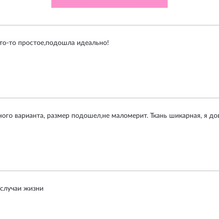
то-то простое,подошла идеально!
ого варианта, размер подошел,не маломерит. Ткань шикарная, я до
 случаи жизни