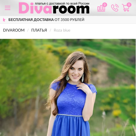
0
0
 3500 РУБЛЕЙ
ПРИМЕРКА
ПЕРЕД ПОКУ
DIVAROOM
ПЛАТЬЯ
Roza blue