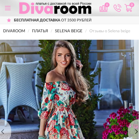
0
0
ВКА
ОТ 3500 РУБЛЕЙ
ПРИМЕРКА
ПЕРЕД 
DIVAROOM
ПЛАТЬЯ
SELENA BEIGE
Отзывы о Selena beige