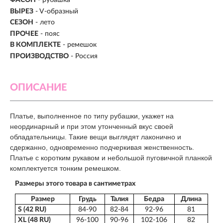
ФАСОН
- рубашка
ВЫРЕЗ
- V-образный
СЕЗОН
- лето
ПРОЧЕЕ
- пояс
В КОМПЛЕКТЕ
- ремешок
ПРОИЗВОДСТВО
- Россия
ОПИСАНИЕ
Платье, выполненное по типу рубашки, укажет на
неординарный и при этом утонченный вкус своей
обладательницы. Такие вещи выглядят лаконично и
сдержанно, одновременно подчеркивая женственность.
Платье с коротким рукавом и небольшой пуговичной планкой
комплектуется тонким ремешком.
Размеры этого товара в сантиметрах
Размер
Грудь
Талия
Бедра
Длина
S (42 RU)
84-90
82-84
92-96
81
XL (48 RU)
96-100
90-96
102-106
82