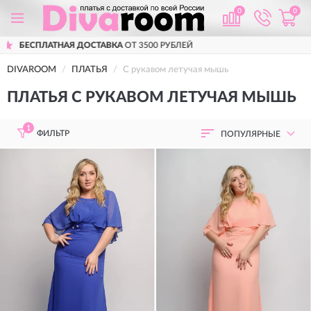
0
0
ОТ 3500 РУБЛЕЙ
ПРИМЕРКА
ПЕРЕД ПО
DIVAROOM
ПЛАТЬЯ
С рукавом летучая мышь
ПЛАТЬЯ С РУКАВОМ ЛЕТУЧАЯ МЫШЬ
1
ФИЛЬТР
ПОПУЛЯРНЫЕ