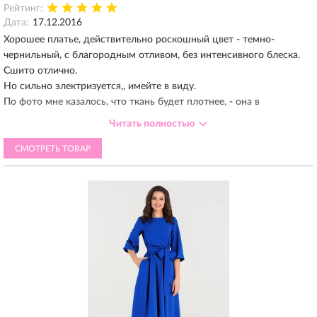
Рейтинг:
Дата:
17.12.2016
Хорошее платье, действительно роскошный цвет - темно-
чернильный, с благородным отливом, без интенсивного блеска.
Сшито отлично.
Но сильно электризуется,, имейте в виду.
По фото мне казалось, что ткань будет плотнее, - она в
действительности достаточно тонкая.
Читать полностью
Для моих 164-х см. роста - длинновато, отдала подшивать
сантиметров на 5, при очень высоком каблуке. Подшивка - на
СМОТРЕТЬ ТОВАР
рюшечной машине и другую эта ткань вряд ли потерпит