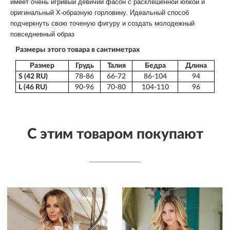
имеет очень игривый девичий фасон с расклешенной юбкой и
оригинальный Х-образную горловину. Идеальный способ
подчеркнуть свою точеную фигуру и создать молодежный
повседневный образ
Размеры этого товара в сантиметрах
Размер
Грудь
Талия
Бедра
Длина
S (42 RU)
78-86
66-72
86-104
94
L (46 RU)
90-96
70-80
104-110
96
С этим товаром покупают