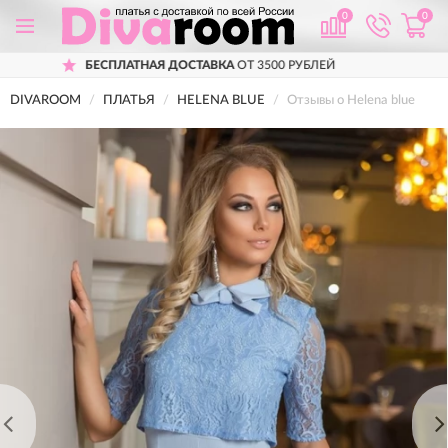
0
0
АВКА
ОТ 3500 РУБЛЕЙ
ПРИМЕРКА
ПЕРЕ
DIVAROOM
ПЛАТЬЯ
HELENA BLUE
Отзывы о Helena blue