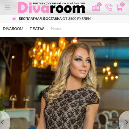
0
0
КА
ОТ 3500 РУБЛЕЙ
ПРИМЕРКА
ПЕРЕД 
DIVAROOM
ПЛАТЬЯ
Naura