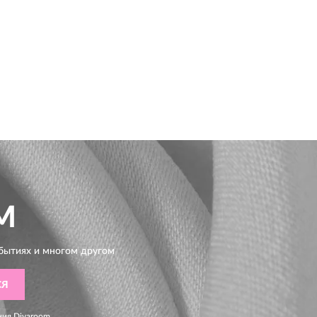
M
бытиях и многом другом
СЯ
ния
Divaroom